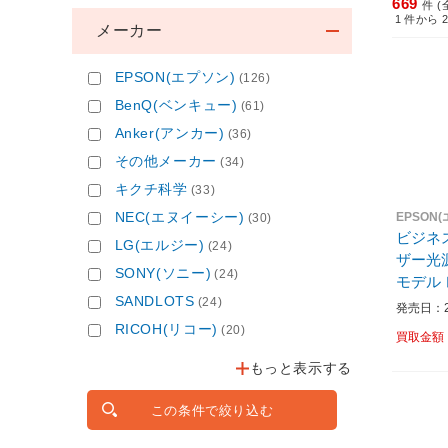
669
件 (
1
件から
メーカー
EPSON(エプソン)
(126)
BenQ(ベンキュー)
(61)
Anker(アンカー)
(36)
その他メーカー
(34)
キクチ科学
(33)
NEC(エヌイーシー)
EPSON
(30)
ビジネ
LG(エルジー)
(24)
ザー光源
SONY(ソニー)
(24)
モデル レンズ別売り ブラック
SANDLOTS
(24)
EB-PU
発売日：20
RICOH(リコー)
(20)
買取金額
もっと表示する
この条件で絞り込む