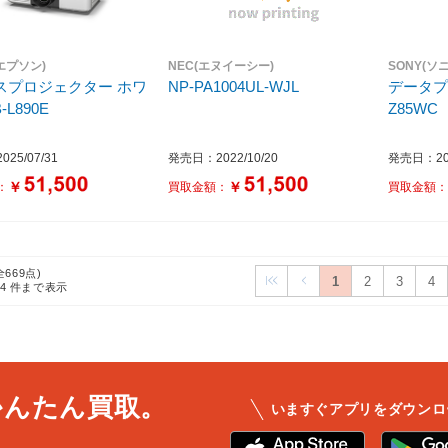
(エプソン)
NEC(エヌイーシー)
SONY(ソ
プロジェクター ホワ
NP-PA1004UL-WJL
データプロジ
-L890E
Z85WC
25/07/31
発売日：2022/10/20
発売日：202
￥
￥
：
買取金額：
買取金額
全669点)
1
2
3
4
24
件まで表示
かんたん買取。
いますぐアプリをダウンロ