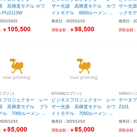
 高輝度モデル ホワ
ザー光源 高輝度モデル ホワ
ザー光
-PU2113W
イトモデル 8500ルーメン ホ
ックモデル
ワイト EB-PU08WH5
ラック E
22/10/31
発売日：2025/12/10
発売日：202
￥
￥
：
買取金額：
買取金額
(エプソン)
EPSON(エプソン)
SONY(ソ
スプロジェクター レー
ビジネスプロジェクター レー
データプロジ
源 高輝度モデル ブラ
ザー光源 高輝度モデル ホワ
Z101
ル 7000ルーメン ブ
イトモデル 7000ルーメン ホ
B-PU07BH5
ワイト EB-PU07WH5
25/12/10
発売日：2025/12/10
発売日：202
￥
￥
：
買取金額：
買取金額