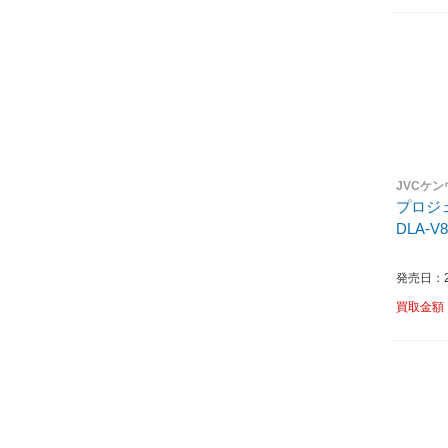
JVCケ
プロジェ
DLA-V8
発売日：20
買取金額