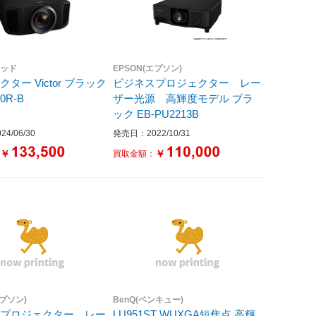
ウッド
EPSON(エプソン)
ター Victor ブラック
ビジネスプロジェクター レー
00R-B
ザー光源 高輝度モデル ブラ
ック EB-PU2213B
4/06/30
発売日：2022/10/31
￥
￥
：
買取金額：
エプソン)
BenQ(ベンキュー)
スプロジェクター レー
LU951ST WUXGA短焦点 高輝