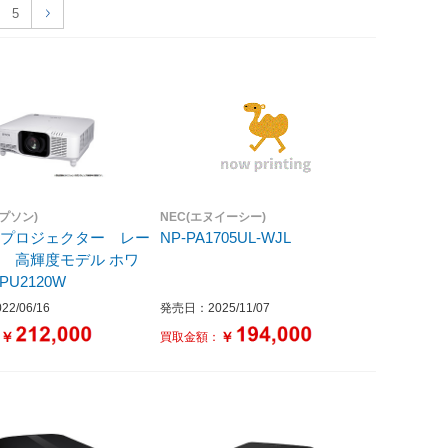
5
エプソン)
NEC(エヌイーシー)
スプロジェクター レー
NP-PA1705UL-WJL
 高輝度モデル ホワ
PU2120W
2/06/16
発売日：2025/11/07
￥
￥
：
買取金額：