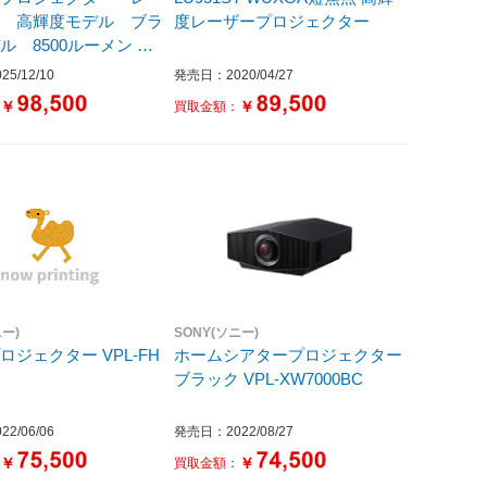
源 高輝度モデル ブラ
度レーザープロジェクター
 8500ルーメン ブ
B-PU08BH5
5/12/10
発売日：2020/04/27
￥
￥
：
買取金額：
ニー)
SONY(ソニー)
ェクター VPL-FH
ホームシアタープロジェクター
ブラック VPL-XW7000BC
2/06/06
発売日：2022/08/27
￥
￥
：
買取金額：