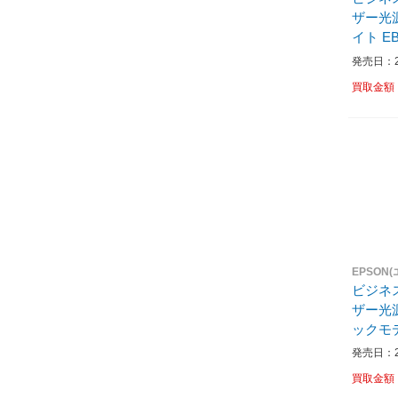
ザー光源
イト EB
発売日：20
買取金額
EPSON
ビジネ
ザー光
ックモデ
ラック E
発売日：20
買取金額