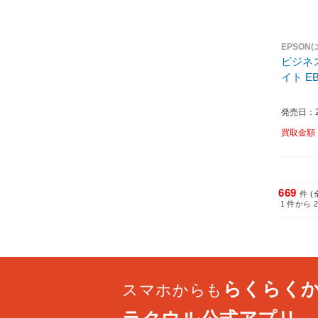
EPSON
ビジネス
イト EB
発売日：20
買取金額
669
件 (
1
件から
らくらく
スマホからも