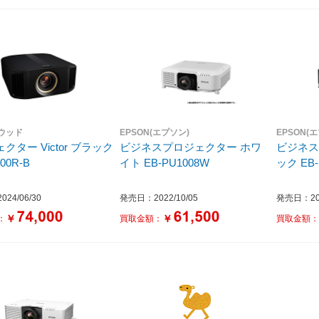
ンウッド
EPSON(エプソン)
EPSON(
クター Victor ブラック
ビジネスプロジェクター ホワ
ビジネス
00R-B
イト EB-PU1008W
ック EB-
24/06/30
発売日：2022/10/05
発売日：202
￥
￥
：
買取金額：
買取金額