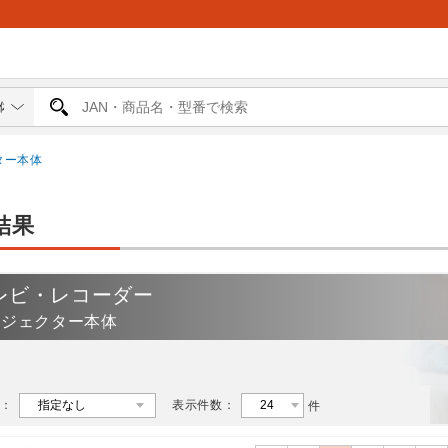
ター本体
結果
レビ・レコーダー
ロジェクター本体
：
表示件数：
件