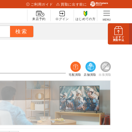
ご利用ガイド
買取に出す前に
来店予約
ログイン
はじめての方
いますぐ
買取申込
宅配買取
店舗買取
出張買取