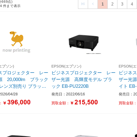
全669点)
1
2
3
4
24
件まで表示
(エプソン)
EPSON(エプソン)
EPSON(
スプロジェクター レー
ビジネスプロジェクター レー
ビジネ
 20,000lm ブラック
ザー光源 高輝度モデル ブラ
ザー光源
ック EB-PU2220B
イト EB-
2220S
26/04/28
発売日：2022/06/16
発売日：202
￥
￥
：
買取金額：
買取金額