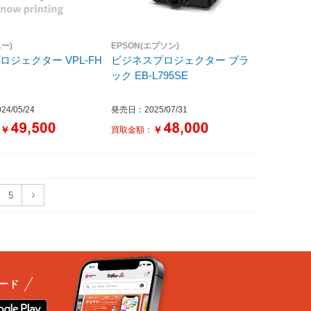
ニー)
EPSON(エプソン)
ェクター VPL-FH
ビジネスプロジェクター ブラ
ック EB-L795SE
4/05/24
発売日：2025/07/31
￥
￥
：
買取金額：
5
ード