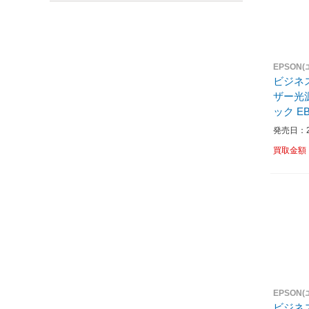
EPSON
ビジネ
ザー光源
ック EB
発売日：20
買取金額
EPSON
ビジネ