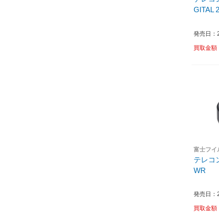
GITAL 2
発売日：20
買取金額
富士フイルム
テレコン
WR
発売日：20
買取金額