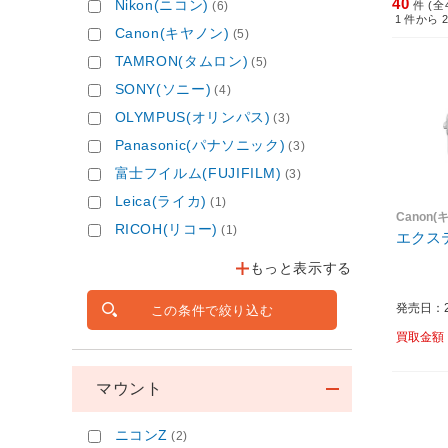
40
Nikon(ニコン)
(6)
件 (全
1
件から
Canon(キヤノン)
(5)
TAMRON(タムロン)
(5)
SONY(ソニー)
(4)
OLYMPUS(オリンパス)
(3)
Panasonic(パナソニック)
(3)
富士フイルム(FUJIFILM)
(3)
Leica(ライカ)
(1)
Canon(
RICOH(リコー)
(1)
エクス
もっと表示する
発売日：20
この条件で絞り込む
買取金額
マウント
ニコンZ
(2)