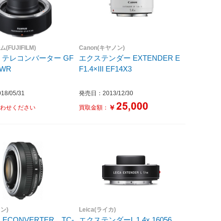
FUJIFILM)
Canon(キヤノン)
テレコンバーター GF
エクステンダー EXTENDER E
 WR
F1.4×III EF14X3
8/05/31
発売日：2013/12/30
￥
わせください
買取金額：
コン)
Leica(ライカ)
ELECONVERTER TC-
エクステンダーL 1.4x 16056