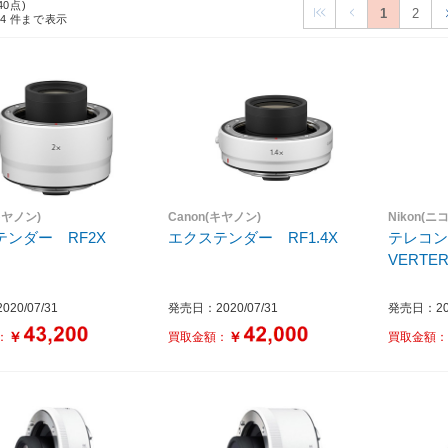
40点)
1
2
24
件まで表示
キヤノン)
Canon(キヤノン)
Nikon(ニ
テンダー RF2X
エクステンダー RF1.4X
テレコンバ
20/07/31
発売日：2020/07/31
発売日：202
￥
￥
：
買取金額：
買取金額