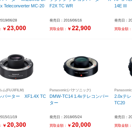
x Teleconverter MC-20
F2X TC WR
14E III
19/06/28
発売日：2016/06/16
発売日：201
￥
￥
：
買取金額：
買取金額
(FUJIFILM)
Panasonic(パナソニック)
Panason
バーター XF1.4X TC
DMW-TC14 1.4xテレコンバー
2.0x
ター
TC20
15/11/19
発売日：2018/05/24
発売日：201
￥
￥
：
買取金額：
買取金額