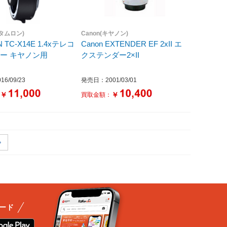
(タムロン)
Canon(キヤノン)
 TC-X14E 1.4xテレコ
Canon EXTENDER EF 2xII エ
ー キヤノン用
クステンダー2×II
6/09/23
発売日：2001/03/01
￥
￥
：
買取金額：
ード