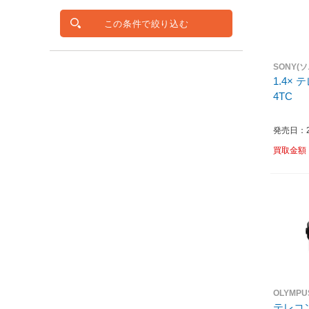
この条件で絞り込む
SONY(
1.4×
4TC
発売日：20
買取金額
OLYMP
テレコン