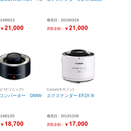
4/05/13
発売日：2023/03/18
￥
￥
：
買取金額：
ic(パナソニック)
Canon(キヤノン)
テレコンバーター DMW-
エクステンダー EF2X III
8/01/25
発売日：2013/12/30
￥
￥
：
買取金額：