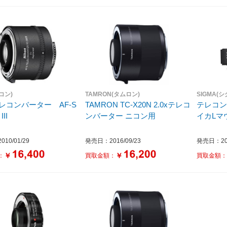
ニコン)
TAMRON(タムロン)
SIGMA(シ
テレコンバーター AF-S
TAMRON TC-X20N 2.0xテレコ
テレコンバ
III
ンバーター ニコン用
イカLマ
10/01/29
発売日：2016/09/23
発売日：202
￥
￥
：
買取金額：
買取金額