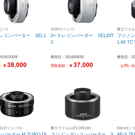
ソニー)
SONY(ソニー)
富士フイルム(
 テレコンバーター SEL1
2× テレコンバーター SEL20T
フジノン 
C
1.4X TC
16/10/28
発売日：2016/09/30
発売日：201
￥
￥
：
買取金額：
お問い合
US(オリンパス)
富士フイルム(FUJIFILM)
Nikon(ニ
バーター M.ZUIKO DI
フジノン テレコンバーター X
AF-S T