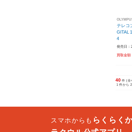
OLYMP
テレコン
GITAL 1
4
発売日：20
買取金額
40
件 (全
1
件から
らくらく
スマホからも