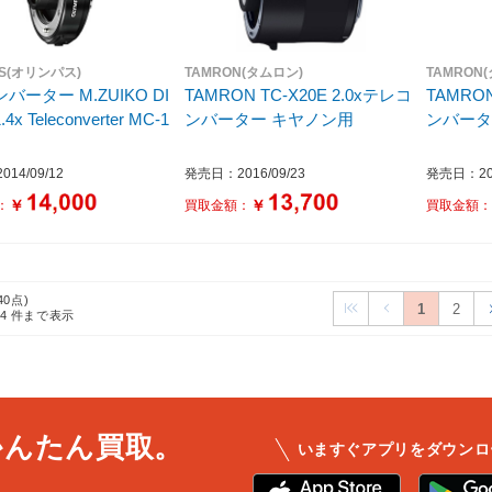
US(オリンパス)
TAMRON(タムロン)
TAMRON
バーター M.ZUIKO DI
TAMRON TC-X20E 2.0xテレコ
TAMRON
.4x Teleconverter MC-1
ンバーター キヤノン用
ンバータ
14/09/12
発売日：2016/09/23
発売日：201
￥
￥
：
買取金額：
買取金額
40点)
1
2
24
件まで表示
かんたん買取。
いますぐアプリをダウンロ