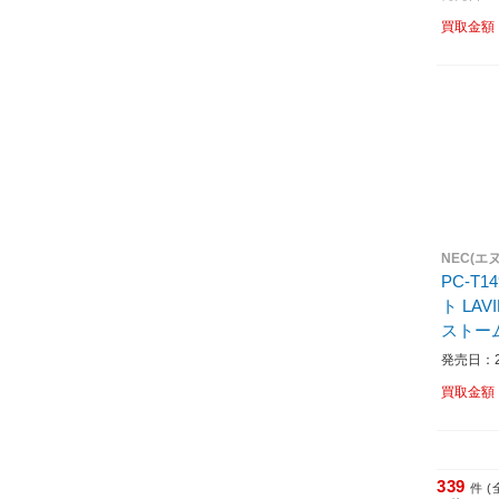
買取金額
NEC(エ
PC-T1
ト LAVI
ストームグ
モデル 
発売日：20
買取金額
339
件 (