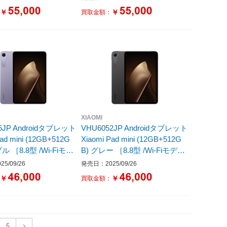
56GB］
￥
￥
：
買取金額：
XIAOMI
5JP Androidタブレット
VHU6052JP Androidタブレット
Pad mini (12GB+512G
Xiaomi Pad mini (12GB+512G
ル ［8.8型 /Wi-Fiモデ
B) グレー ［8.8型 /Wi-Fiモデル
レージ：512GB］
/ストレージ：512GB］
5/09/26
発売日：2025/09/26
￥
￥
：
買取金額：
5