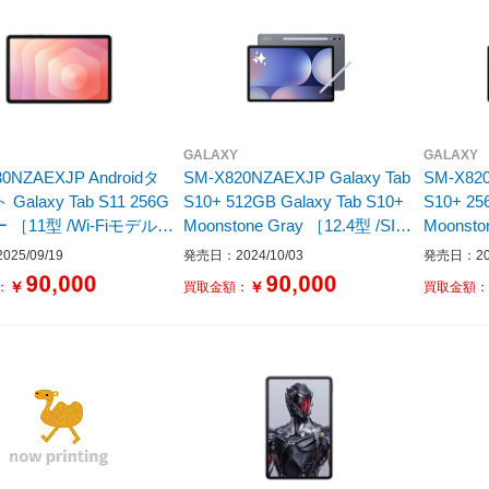
GALAXY
GALAXY
30NZAEXJP Androidタ
SM-X820NZAEXJP Galaxy Tab
SM-X820
Galaxy Tab S11 256G
S10+ 512GB Galaxy Tab S10+
S10+ 25
 ［11型 /Wi-Fiモデル /
Moonstone Gray ［12.4型 /SIM
Moonsto
ジ：256GB］
フリーモデル］
フリーモ
25/09/19
発売日：2024/10/03
発売日：202
6GB］
￥
￥
：
買取金額：
買取金額