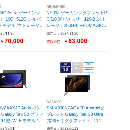
C
REDMAGIC
GIC Astra ゲーミング
NP03J ゲーミングタブレットP
 16G+512G シルバ
C [10.9型 /メモリ：12GB /スト
レージ：256GB] REDMAGIC N
］
ova 12G+256G ミッドナイト
5/11/28
発売日：2024/11/20
［Wi-Fiモデル］
￥
￥
：
買取金額：
GALAXY
0NZAAXJP Androidタ
SM-X900NZAGXJP Androidタ
alaxy Tab S9 グラフ
ブレット Galaxy Tab S8 Ultra
1型 /Wi-Fiモデル /ス
(有機EL) グラファイト ［14.6
：128GB］
型 /Wi-Fiモデル /ストレージ：2
3/09/01
発売日：2022/06/23