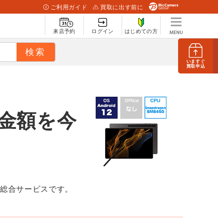
ご利用ガイド
買取に出す前に
来店予約
ログイン
はじめての方
いますぐ
買取申込
取金額を今
取総合サービスです。