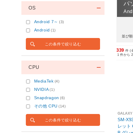
パ
OS
An
Android 7～
(3)
Android
(1)
並び順
この条件で絞り込む
339
件 (
1
件から
CPU
MediaTek
(4)
NVIDIA
(1)
Snapdragon
(6)
その他 CPU
(14)
GALAXY
SM-X9
この条件で絞り込む
レット Ga
B グレー