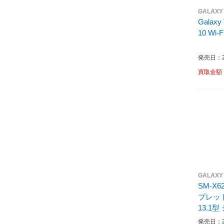
GALAXY
Galaxy
10 Wi-F
発売日：20
買取金額
GALAXY
SM-X6
ブレット 
13.1型
/ストレ
発売日：20