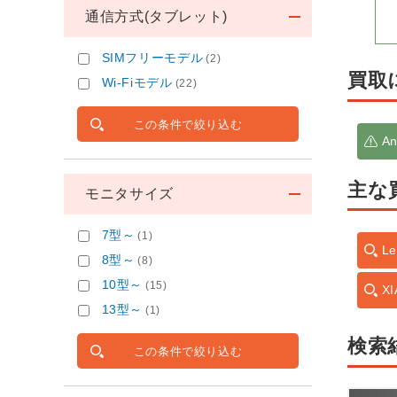
通信方式(タブレット)
SIMフリーモデル
(2)
買取
Wi-Fiモデル
(22)
この条件で絞り込む
An
主な
モニタサイズ
7型～
(1)
Le
8型～
(8)
10型～
(15)
X
13型～
(1)
検索
この条件で絞り込む