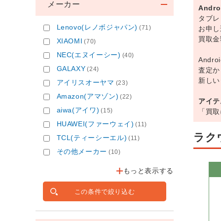
メーカー
And
タブレ
Lenovo(レノボジャパン)
(71)
お申し
買取金
XIAOMI
(70)
NEC(エヌイーシー)
(40)
And
GALAXY
(24)
査定か
新しい
アイリスオーヤマ
(23)
Amazon(アマゾン)
(22)
アイテ
aiwa(アイワ)
(15)
「買取
HUAWEI(ファーウェイ)
(11)
ラク
TCL(ティーシーエル)
(11)
その他メーカー
(10)
もっと表示する
この条件で絞り込む