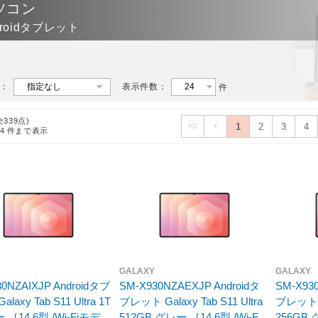
ソコン
droidタブレット
：
表示件数：
件
全339点)
1
2
3
4
24
件まで表示
GALAXY
GALAXY
30NZAIXJP Androidタブ
SM-X930NZAEXJP Androidタ
SM-X93
laxy Tab S11 Ultra 1T
ブレット Galaxy Tab S11 Ultra
ブレット Ga
 ［14.6型 /Wi-Fiモデル
512GB グレー ［14.6型 /Wi-Fi
256GB 