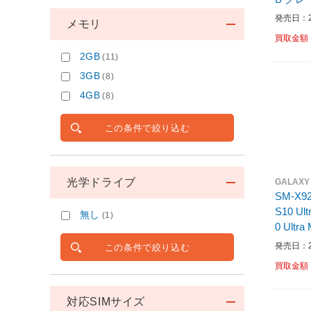
/ストレ
発売日：20
メモリ
買取金額
2GB
(11)
3GB
(8)
4GB
(8)
この条件で絞り込む
光学ドライブ
GALAXY
SM-X92
S10 Ult
無し
(1)
0 Ultra
型 /S
発売日：20
この条件で絞り込む
買取金額
対応SIMサイズ