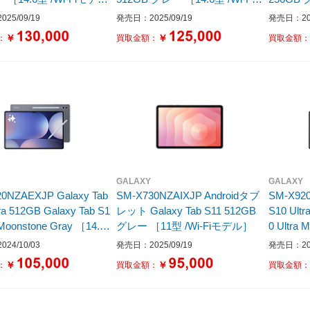
ージ：1TB］
モデル /ストレージ：512GB］
モデル 
25/09/19
発売日：2025/09/19
発売日：202
￥
￥
：
買取金額：
買取金額
GALAXY
GALAXY
0NZAEXJP Galaxy Tab
SM-X730NZAIXJP Androidタブ
SM-X920
ra 512GB Galaxy Tab S1
レット Galaxy Tab S11 512GB
S10 Ultr
 Moonstone Gray ［14.6
グレー ［11型 /Wi-Fiモデル］
0 Ultra 
IMフリーモデル］
型 /SI
24/10/03
発売日：2025/09/19
発売日：202
ジ：256
￥
￥
：
買取金額：
買取金額