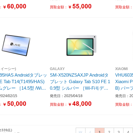
レージ：512GB］
￥
￥
：
買取金額：
買取金額
ヌイーシー)
GALAXY
XIAOMI
495HAS Androidタブレッ
SM-X520NZSAXJP Androidタ
VHU603
E Tab T14(T1495/HAS)
ブレット Galaxy Tab S10 FE 1
Xiaomi 
レー ［14.5型 /Wi-Fi
0.9型 シルバー ［Wi-Fiモデル /
B) パープ
/ストレージ：256GB］
ストレージ：128GB］
ル /スト
24/02/15
発売日：2025/04/18
発売日：202
￥
￥
：
買取金額：
買取金額
全339点)
1
2
3
4