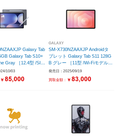
GALAXY
NZAAXJP Galaxy Tab
SM-X730NZAAXJP Androidタ
6GB Galaxy Tab S10+
ブレット Galaxy Tab S11 128G
ne Gray ［12.4型 /SIM
B グレー ［11型 /Wi-Fiモデル /
デル /ストレージ：25
ストレージ：128GB］
4/10/03
発売日：2025/09/19
￥
￥
：
買取金額：