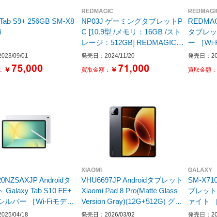
REDMAGIC
REDMAGI
 Tab S9+ 256GB SM-X8
NP03J ゲーミングタブレットP
REDMA
i
C [10.9型 /メモリ：16GB /スト
タブレット
レージ：512GB] REDMAGIC N
ー ［Wi-Fiモデル /ストレージ：
ova 16G+512G ミッドナイト
512GB
23/09/01
発売日：2024/11/20
発売日：202
［Wi-Fiモデル］
￥
￥
：
買取金額：
買取金額
XIAOMI
GALAXY
20NZSAXJP Androidタ
VHU6697JP Androidタブレット
SM-X71
Galaxy Tab S10 FE+
Xiaomi Pad 8 Pro(Matte Glass
ブレット G
 シルバー ［Wi-Fiモデル
Version Gray)(12G+512G) グレ
ァイト ［1
ージ：128GB］
ー ［11.2型 /Wi-Fiモデル /スト
トレージ
25/04/18
発売日：2026/03/02
発売日：202