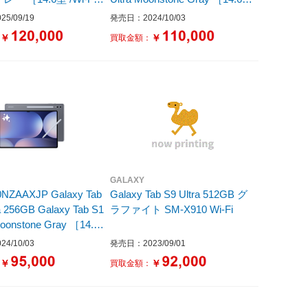
/ストレージ：256GB］
/SIMフリーモデル］
5/09/19
発売日：2024/10/03
￥
￥
：
買取金額：
GALAXY
NZAAXJP Galaxy Tab
Galaxy Tab S9 Ultra 512GB グ
a 256GB Galaxy Tab S1
ラファイト SM-X910 Wi-Fi
Moonstone Gray ［14.6
Mフリーモデル /ストレー
4/10/03
発売日：2023/09/01
GB］
￥
￥
：
買取金額：