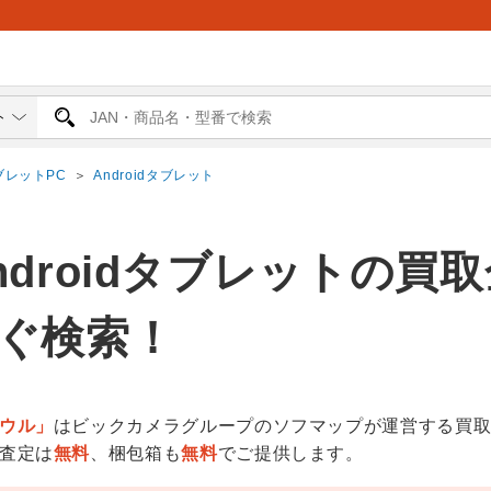
ブレットPC
＞
Androidタブレット
ndroidタブレットの買
ぐ検索！
ウル」
はビックカメラグループのソフマップが運営する買
査定は
無料
、梱包箱も
無料
でご提供します。