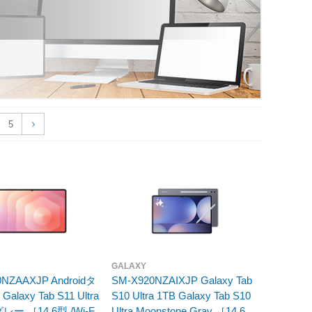
5
GALAXY
0NZAAXJP Androidタ
SM-X920NZAIXJP Galaxy Tab
laxy Tab S11 Ultra
S10 Ultra 1TB Galaxy Tab S10
グレー ［14.6型 /Wi-Fi
Ultra Moonstone Gray ［14.6型