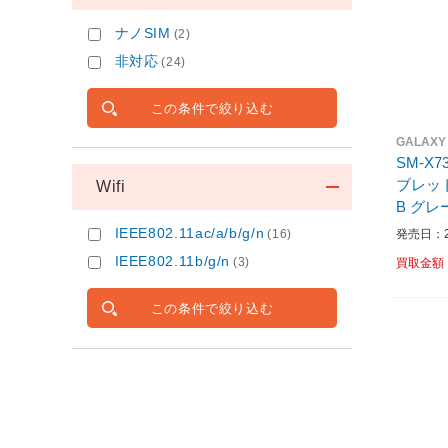
ナノSIM
(2)
非対応
(24)
この条件で絞り込む
GALAXY
SM-X7
ブレット 
Wifi
B グレー
ストレー
IEEE802.11ac/a/b/g/n
発売日：20
(16)
IEEE802.11b/g/n
(3)
買取金額
この条件で絞り込む