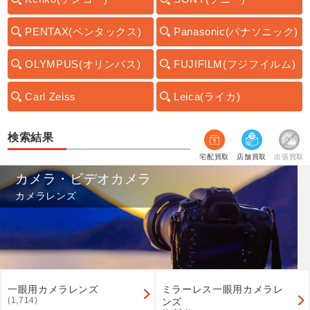
PENTAX(ペンタックス)
Panasonic(パナソニック)
OLYMPUS(オリンパス)
FUJIFILM(フジフイルム)
Carl Zeiss
Leica(ライカ)
検索結果
宅配買取
店舗買取
出張買取
カメラ・ビデオカメラ
カメラレンズ
一眼用カメラレンズ
ミラーレス一眼用カメラレ
(1,714)
ンズ