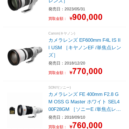
レンズ］
発売日：2023/05/31
￥
買取金額：
Canon(キヤノン)
カメラレンズ EF600mm F4L IS II
I USM ［キヤノンEF /単焦点レン
ズ］
発売日：2018/12/20
￥
買取金額：
SONY(ソニー)
カメラレンズ FE 400mm F2.8 G
M OSS G Master ホワイト SEL4
00F28GM ［ソニーE /単焦点レン
ズ］
発売日：2018/09/10
￥
買取金額：