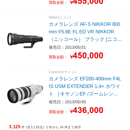
￥
買取金額：
Nikon(ニコン)
カメラレンズ AF-S NIKKOR 800
mm f/5.6E FL ED VR NIKKOR
（ニッコール） ブラック [ニコン
F /単焦点レンズ] NIKKOR（ニッ
発売日：2013/05/31
コール） ブラック ［ニコンF /単
￥
買取金額：
焦点レンズ］
Canon(キヤノン)
カメラレンズ EF200-400mm F4L
IS USM EXTENDER 1.4× ホワイ
ト ［キヤノンEF /ズームレン
ズ］
発売日：2013/05/30
￥
買取金額：
3,125
件 (全3,125点)
1
件から
24
件まで表示