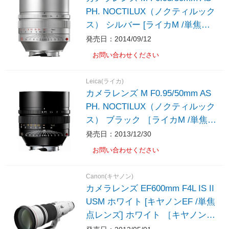
PH. NOCTILUX（ノクティルック
ス） シルバー [ライカM /単焦点
レンズ] NOCTILUX（ノクティル
発売日：2014/09/12
ックス） シルバー ［ライカM /単
お問い合わせください
焦点レンズ］
Leica(ライカ)
カメラレンズ M F0.95/50mm AS
PH. NOCTILUX（ノクティルック
ス） ブラック ［ライカM /単焦点
レンズ］
発売日：2013/12/30
お問い合わせください
Canon(キヤノン)
カメラレンズ EF600mm F4L IS II
USM ホワイト [キヤノンEF /単焦
点レンズ] ホワイト ［キヤノンE
F /単焦点レンズ］