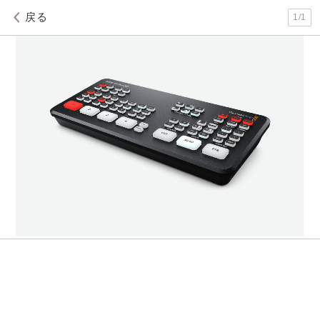
戻る
1
/
1