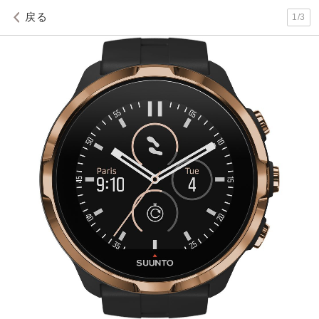
戻る
1
/
3