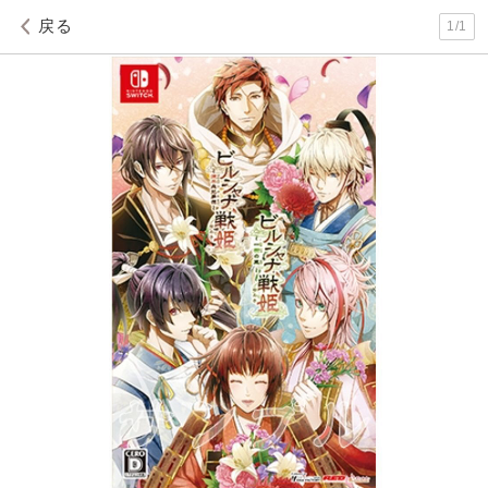
戻る
1
/
1