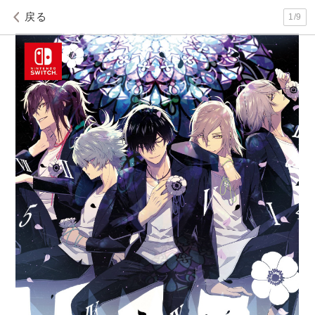
戻る
1
/
9