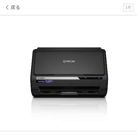
戻る
1
/
6