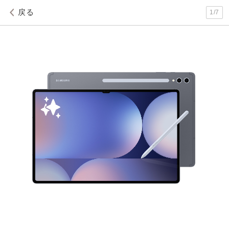
戻る
1
/
7