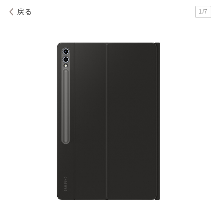
戻る
1
/
7