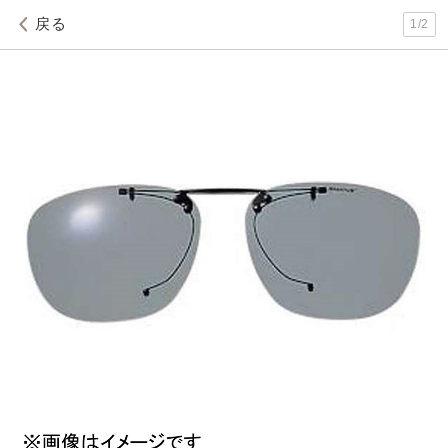
戻る
1
/
2