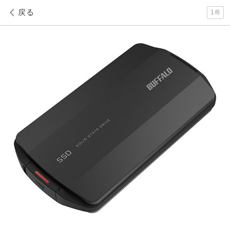
戻る
1
/
8