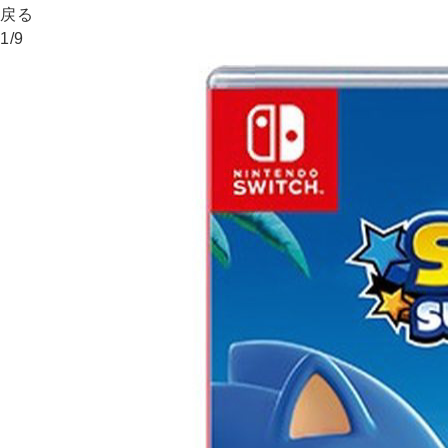
戻る
1
/
9