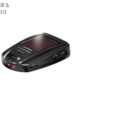
戻る
1
/
1