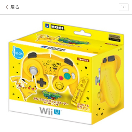
戻る
1
/
1