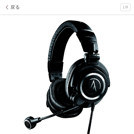
戻る
1
/
9