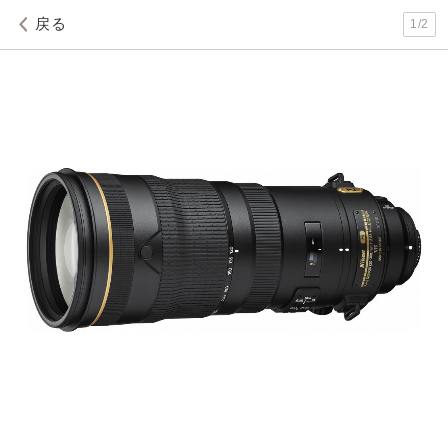
戻る
1
/
2