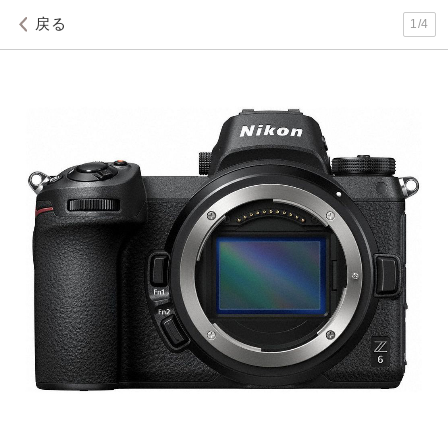
戻る
1
/
4