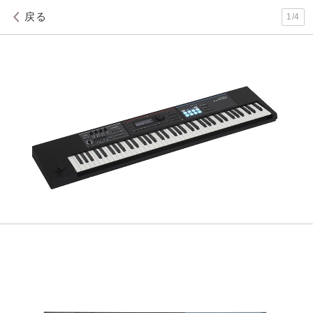
戻る
1
/
4