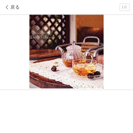
戻る
1
/
1