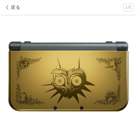
戻る
1
/
3