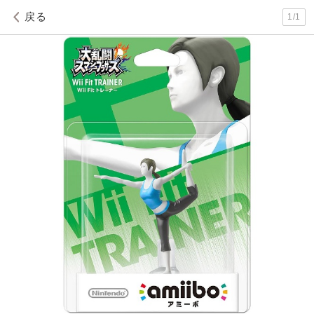
戻る
1
/
1