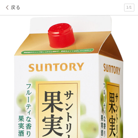
戻る
1
/
1