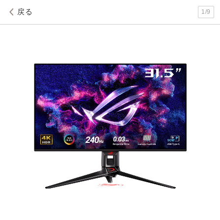
戻る
1
/
9