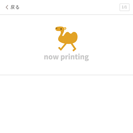
戻る
1
/
1