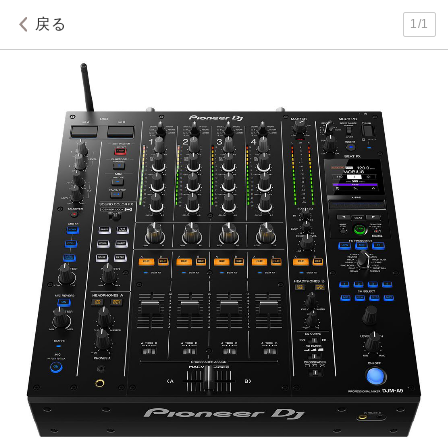
戻る
1
/
1