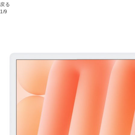
戻る
1
/
9