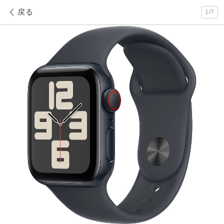
戻る
1
/
7