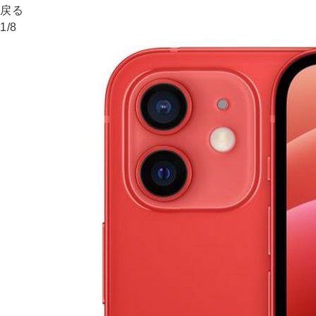
戻る
1
/
8