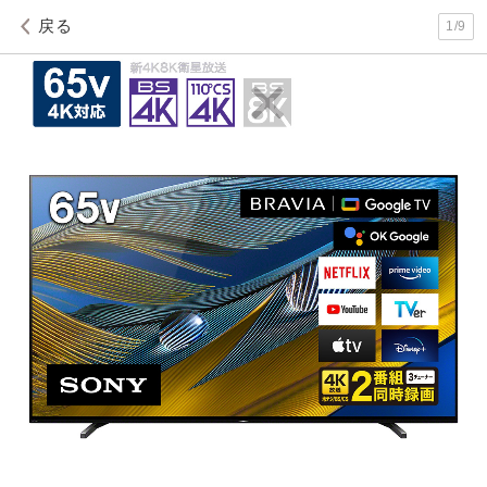
戻る
1
/
9