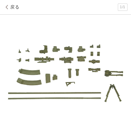
戻る
1
/
1