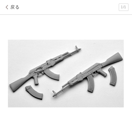
戻る
1
/
1