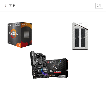
戻る
1
/
4