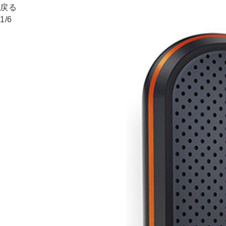
戻る
1
/
6