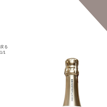
戻る
1
/
1