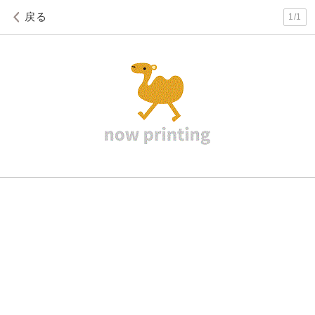
戻る
1
/
1