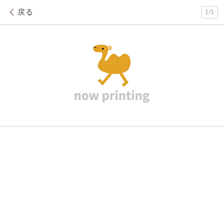
戻る
1
/
1