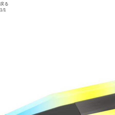
戻る
1
/
1