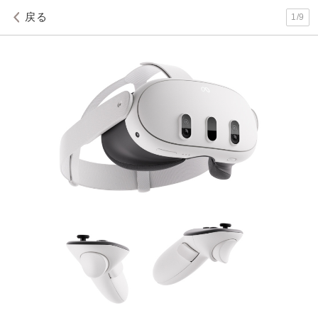
戻る
1
/
9