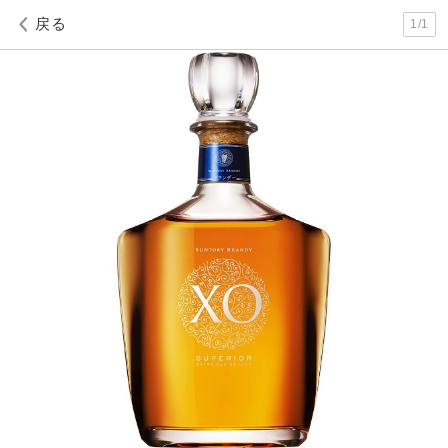
戻る
1
/
1