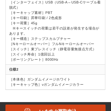
［インターフェイス］USB（USB-A⇔USB-Cケーブル着
脱式）
［キーキャップ素材］PBT
［キー印刷］昇華印刷 / 2色成形
［キー荷重］45g
※キースイッチの荷重は若干の誤差が発生する場合が
あります。
［キー構造］ステップスカルプチャー
［Nキーロールオーバー］フルNキーロールオーバー
［スイッチ］東プレスイッチ（静電容量無接点方式）
［スイッチ寿命］1億回以上
［ポーリングレート］8000Hz
仕様2
［本体色］ガンダムイメージホワイト
［キーキャップ色］νガンダムイメージカラー