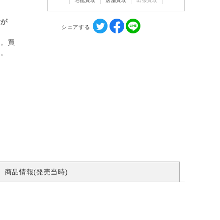
宅配買取
店舗買取
出張買取
計が
シェアする
ん。買
す。
商品情報(発売当時)