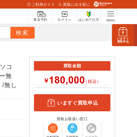
ご利用ガイド
買取に出す前に
来店予約
ログイン
はじめての方
いますぐ
買取申込
プパソコ
買取金額
ニター無
￥
（税込）
B /無し
いますぐ買取申込
買取お取扱い窓口