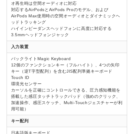
オ再生時は空間オーディオに対応
対応するAirPodsとAirPods Proのモデル、および
AirPods Max使用時の空間オーディオとダイナミックヘ
ッドトラッキング
ハイインピーダンスヘッドフォンに高度に対応する
3.5mmヘッドフォンジャック
入力装置
バックライトMagic Keyboard
12個のファンクションキー（フルハイト）、4つの矢印
キー（逆T字型配列）を含むJIS配列準拠キーボード
Touch ID
環境光センサー
カーソルを正確にコントロールできる、圧力感知機能を
搭載した感圧タッチトラックパッド（強めのクリック、
加速操作、感圧スケッチ、Multi-Touchジェスチャーが利
用可能）
キー配列
日本語版キーボード