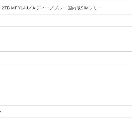
 Max 2TB MFYL4J／A ディープブルー 国内版SIMフリー
x