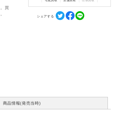
宅配買取
店舗買取
出張買取
ん。買
す。
シェアする
商品情報(発売当時)