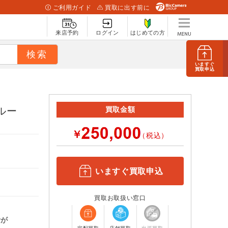
ご利用ガイド
買取に出す前に
来店予約
ログイン
はじめての方
いますぐ
買取申込
ブルー
買取金額
￥
（税込）
いますぐ買取申込
買取お取扱い窓口
計が