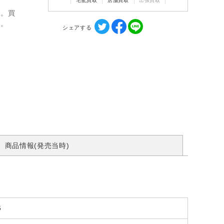
宅配買取
店舗買取
出張買取
ん。買
す。
シェアする
商品情報(発売当時)
6