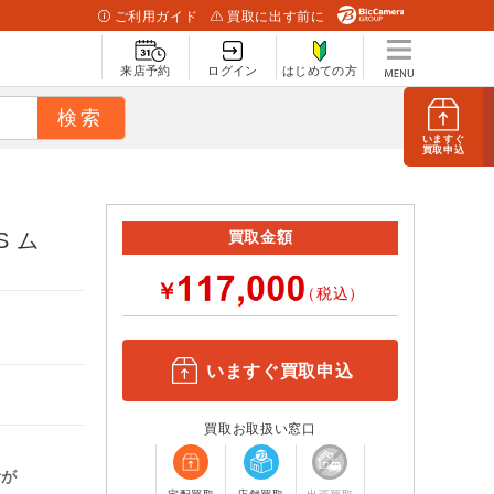
ご利用ガイド
買取に出す前に
来店予約
ログイン
はじめての方
いますぐ
買取申込
S ム
買取金額
￥
（税込）
いますぐ買取申込
買取お取扱い窓口
計が