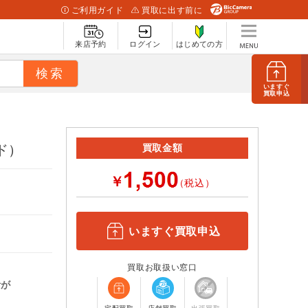
ご利用ガイド
買取に出す前に
来店予約
ログイン
はじめての方
いますぐ
買取申込
ド）
買取金額
￥
（税込）
いますぐ買取申込
買取お取扱い窓口
計が