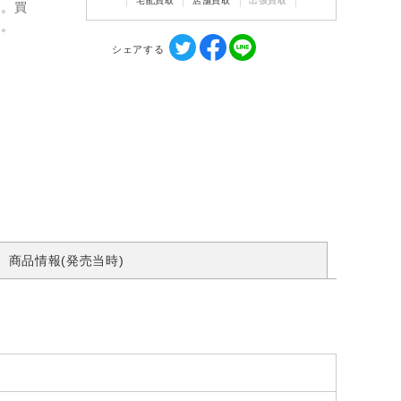
宅配買取
店舗買取
出張買取
ん。買
す。
シェアする
商品情報(発売当時)