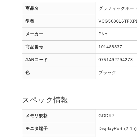
商品名
グラフィックボード GeF
型番
VCG508016TFXP
メーカー
PNY
商品番号
101488337
JANコード
0751492794273
色
ブラック
スペック情報
メモリ規格
GDDR7
モニタ端子
DisplayPort (2.1