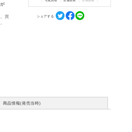
宅配買取
店舗買取
出張買取
計が
ん。買
シェアする
す。
商品情報(発売当時)