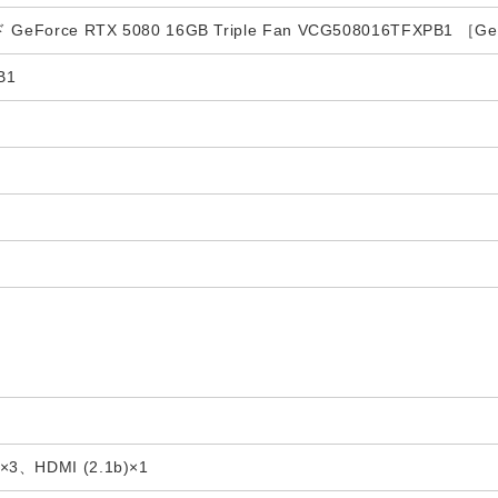
orce RTX 5080 16GB Triple Fan VCG508016TFXPB1 ［G
B1
b)×3、HDMI (2.1b)×1