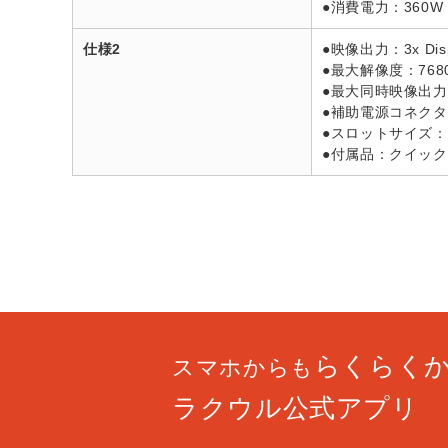
●消費電力：360W
仕様2
●映像出力：3x Displ
●最大解像度：7680 
●最大同時映像出力
●補助電源コネクタ：1
●スロットサイズ：
●付属品：クイックス
らくらく
スマホからも
ラクウル公式アプリ