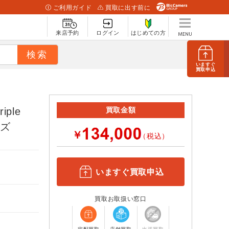
ご利用ガイド
買取に出す前に
来店予約
ログイン
はじめての方
いますぐ
買取申込
iple
買取金額
ーズ
￥
（税込）
いますぐ買取申込
買取お取扱い窓口