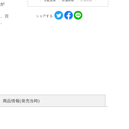
宅配買取
店舗買取
出張買取
計が
ん。買
シェアする
す。
商品情報(発売当時)