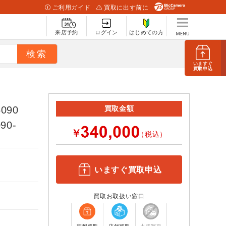
ご利用ガイド
買取に出す前に
来店予約
ログイン
はじめての方
いますぐ
買取申込
090
買取金額
90-
￥
（税込）
いますぐ買取申込
買取お取扱い窓口