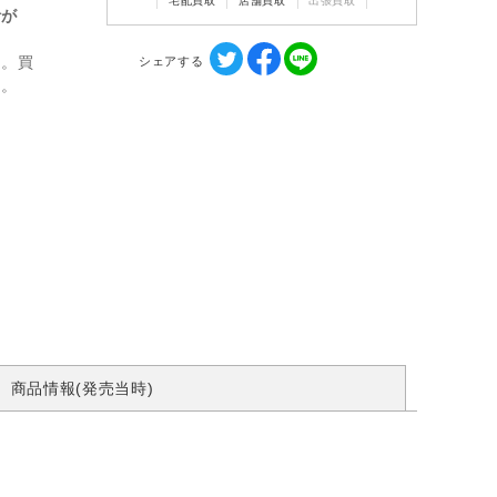
宅配買取
店舗買取
出張買取
計が
ん。買
シェアする
す。
商品情報(発売当時)