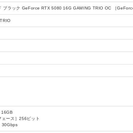
ック GeForce RTX 5080 16G GAMING TRIO OC ［GeFor
TRIO
)
16GB
ェース］256ビット
0Gbps