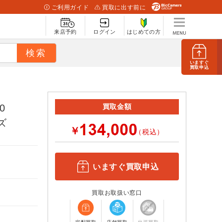
ご利用ガイド
買取に出す前に
来店予約
ログイン
はじめての方
いますぐ
買取申込
0
買取金額
ーズ
￥
（税込）
いますぐ買取申込
買取お取扱い窓口