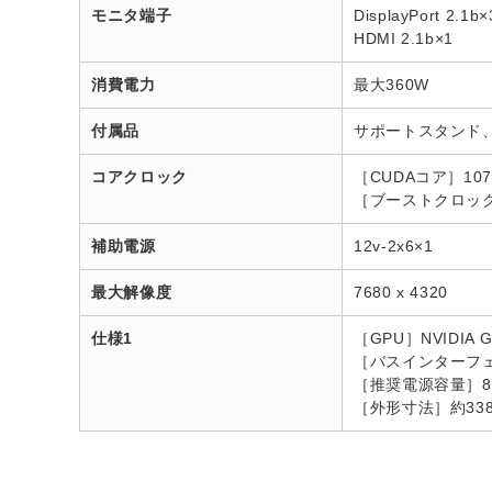
モニタ端子
DisplayPort 2.1b×
HDMI 2.1b×1
消費電力
最大360W
付属品
サポートスタンド、8ピ
コアクロック
［CUDAコア］10
［ブーストクロック］
補助電源
12v-2x6×1
最大解像度
7680 x 4320
仕様1
［GPU］NVIDIA Ge
［バスインターフェース］
［推奨電源容量］8
［外形寸法］約338×